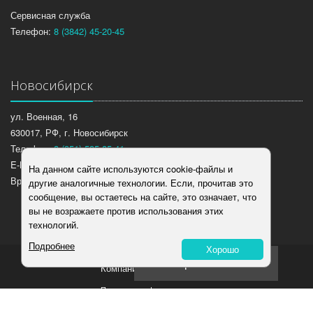
Сервисная служба
Телефон:
8 (3842) 45-20-45
Новосибирск
ул. Военная, 16
630017, РФ, г. Новосибирск
Телефон:
8 (951) 595-85-41
E-Mail:
stomlux@yandex.ru
На данном сайте используются cookie-файлы и
Время работы: Пн – Пт. 9:00 – 18:00
другие аналогичные технологии. Если, прочитав это
сообщение, вы остаетесь на сайте, это означает, что
вы не возражаете против использования этих
технологий.
Подробнее
Хорошо
Перезвоните мне
Компания Стомлюкс, 2026
Политика конфиденциальности