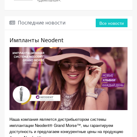
Последние новости
Все новости
Импланты Neodent
Авт
суш
Акв
Наша компания является дистрибьютором системы
имплантации Neodent® Grand Morse™, мы гарантируем
доступность и предлагаем конкурентные цены на продукцию