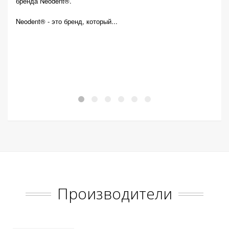
бренда Neodent®.
Авто
спец
Neodent® - это бренд, который...
возд
обра
Техни
Производители