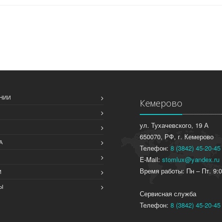
НИИ
Кемерово
ул. Тухачевского, 19 А
650070, РФ, г. Кемерово
А
Телефон:
8 (3842) 45-20-45
E-Mail:
stomlux@yandex.ru
Время работы: Пн – Пт. 9:0
И
Ы
Сервисная служба
Телефон:
8 (3842) 45-20-45