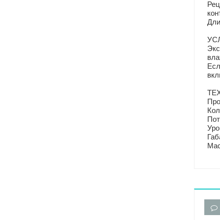
Рец
кон
Дли
УС
Экс
вла
Есл
вкл
ТЕ
Про
Кол
Пот
Уро
Габ
Мас