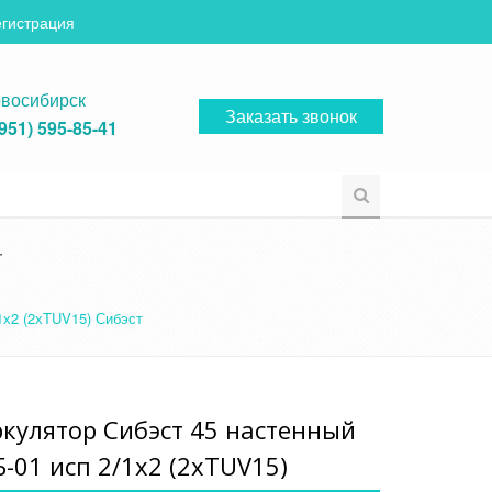
егистрация
восибирск
Заказать звонок
(951) 595-85-41
т
1х2 (2хTUV15) Сибэст
кулятор Сибэст 45 настенный
-01 исп 2/1х2 (2хTUV15)