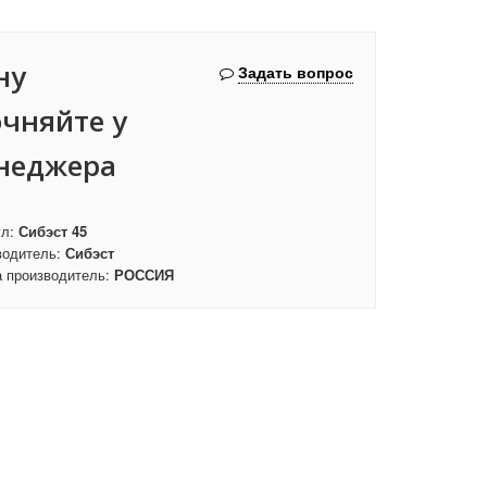
ну
Задать вопрос
очняйте у
неджера
ул:
Сибэст 45
водитель:
Сибэст
а производитель:
РОССИЯ