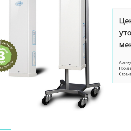
Це
ут
ме
Артик
Произ
Стран