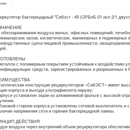
ние
иркулятор бактерицидный "Сибэст - 45 (ОРБпБ-01 исп 2/1 двух
ЗНАЧЕНИЕ
 обеззараживания воздуха жилых, офисных помещений, лечебн
икмахерских залов, косметических, маникюрных и педикюрных к
изводственных (цеха пищевой промышленности, овощехранилища 
ей.
ГОТОВЛЕНЫ
металла с полимерным покрытием устойчивым к воздействию у
инфицирующих средств, зарегистрированных и разрешенных в 
ЕИМУЩЕСТВА
аллическая конструкция рециркуляторов «СибЭСТ» имеет высок
щин корпуса и выхода ультрафиолета наружу;
орпусе установлен экран из алюминиевой фольги с высокой от
учения.
боковой стороне корпуса установлены сетевой выключатель и 
аличие напряжения сети и горения бактерицидной лампы.
ИНЦИП ДЕЙСТВИЯ
дув воздуха через внутренний объем рециркулятора обеспечив