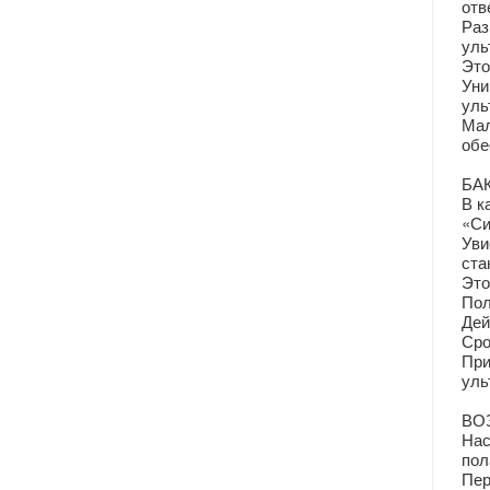
отв
Раз
уль
Это
Уни
уль
Мал
обе
БА
В к
«Си
Уви
ста
Это
Пол
Дей
Сро
При
уль
ВО
Нас
пол
Пер