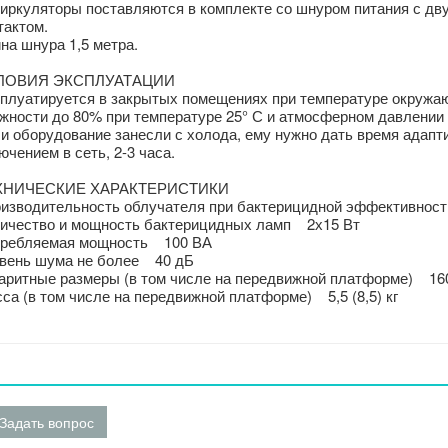
иркуляторы поставляются в комплекте со шнуром питания с д
тактом.
на шнура 1,5 метра.
ЛОВИЯ ЭКСПЛУАТАЦИИ
плуатируется в закрытых помещениях при температуре окружающ
жности до 80% при температуре 25° С и атмосферном давлении от 
и оборудование занесли с холода, ему нужно дать время адапт
ючением в сеть, 2-3 часа.
ХНИЧЕСКИЕ ХАРАКТЕРИСТИКИ
изводительность облучателя при бактерицидной эффективности 
ичество и мощность бактерицидных ламп 2х15 Вт
ребляемая мощность 100 ВА
вень шума не более 40 дБ
аритные размеры (в том числе на передвижной платформе) 160
са (в том числе на передвижной платформе) 5,5 (8,5) кг
Задать вопрос