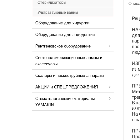
Стерилизаторы
Описа
Ультразвуковые ванны
Рец
Оборудование для хирургии
НА
Оборудование для эндодонтии
для
пар
про
Рентгеновское оборудование
люд
Светополимеризационные лампы и
ИЗ
аксессуары
из 
дез
Скалеры и пескоструйные аппараты
ПР
АКЦИИ и СПЕЦПРЕДЛОЖЕНИЯ
Мет
тре
Стоматологические материалы
В к
YAMAKIN
изл
На 
о н
ПР
Про