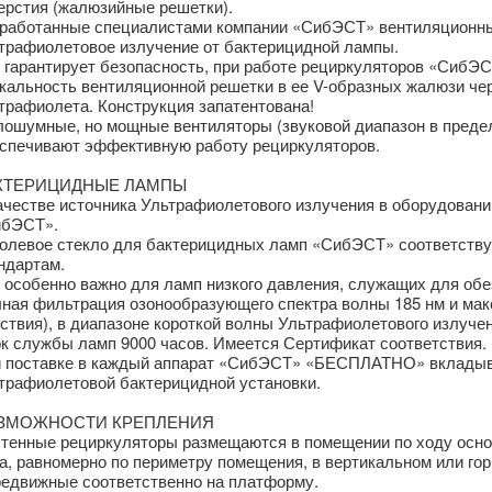
ерстия (жалюзийные решетки).
работанные специалистами компании «СибЭСТ» вентиляционны
трафиолетовое излучение от бактерицидной лампы.
 гарантирует безопасность, при работе рециркуляторов «СибЭСТ
кальность вентиляционной решетки в ее V-образных жалюзи чер
трафиолета. Конструкция запатентована!
ошумные, но мощные вентиляторы (звуковой диапазон в предел
спечивают эффективную работу рециркуляторов.
КТЕРИЦИДНЫЕ ЛАМПЫ
ачестве источника Ультрафиолетового излучения в оборудован
бЭСТ».
олевое стекло для бактерицидных ламп «СибЭСТ» соответству
ндартам.
 особенно важно для ламп низкого давления, служащих для обе
ная фильтрация озонообразующего спектра волны 185 нм и ма
ствия), в диапазоне короткой волны Ультрафиолетового излучен
к службы ламп 9000 часов. Имеется Сертификат соответствия.
 поставке в каждый аппарат «СибЭСТ» «БЕСПЛАТНО» вкладыва
трафиолетовой бактерицидной установки.
ЗМОЖНОСТИ КРЕПЛЕНИЯ
тенные рециркуляторы размещаются в помещении по ходу основн
а, равномерно по периметру помещения, в вертикальном или го
едвижные соответственно на платформу.