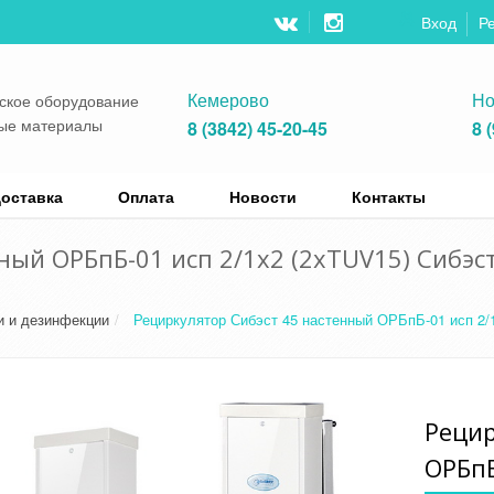
Вход
Р
Кемерово
Но
ское оборудование
ные материалы
8 (3842) 45-20-45
8 
оставка
Оплата
Новости
Контакты
ный ОРБпБ-01 исп 2/1х2 (2хTUV15) Сибэс
и и дезинфекции
Рециркулятор Сибэст 45 настенный ОРБпБ-01 исп 2/
Рецир
ОРБпБ